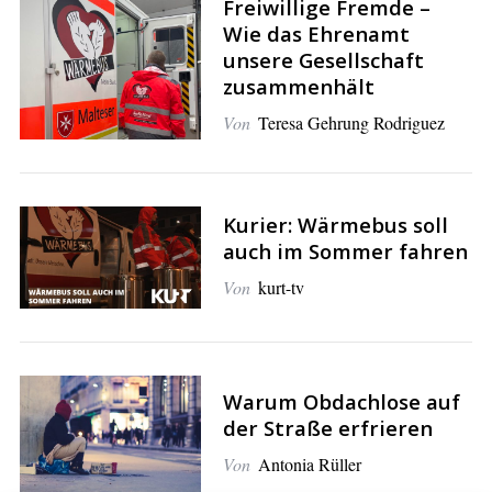
Freiwillige Fremde –
Wie das Ehrenamt
unsere Gesellschaft
zusammenhält
S
Von
Teresa Gehrung Rodriguez
e
a
r
c
Kurier: Wärmebus soll
h
auch im Sommer fahren
f
o
Von
kurt-tv
r
:
Warum Obdachlose auf
der Straße erfrieren
Von
Antonia Rüller