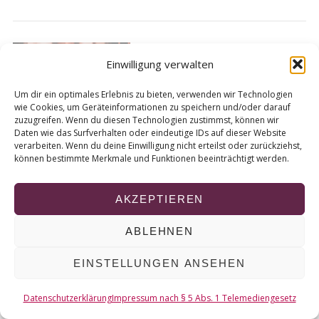
r
c
h
Essener Gemeinde führt
f
Einwilligung verwalten
Eintrittskarten für den
o
Weihnachtsgottesdiens
r
Um dir ein optimales Erlebnis zu bieten, verwenden wir Technologien
:
t ein
wie Cookies, um Geräteinformationen zu speichern und/oder darauf
zuzugreifen. Wenn du diesen Technologien zustimmst, können wir
Von
Gina Thiel
Daten wie das Surfverhalten oder eindeutige IDs auf dieser Website
verarbeiten. Wenn du deine Einwilligung nicht erteilst oder zurückziehst,
können bestimmte Merkmale und Funktionen beeinträchtigt werden.
AKZEPTIEREN
© 2026 KURT
ABLEHNEN
NACH OBEN
EINSTELLUNGEN ANSEHEN
Datenschutzerklärung
Impressum nach § 5 Abs. 1 Telemediengesetz