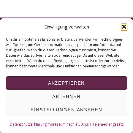
r
c
h
f
Einwilligung verwalten
o
© 2026 KURT
r
Um dir ein optimales Erlebnis zu bieten, verwenden wir Technologien
:
wie Cookies, um Geräteinformationen zu speichern und/oder darauf
NACH OBEN
zuzugreifen. Wenn du diesen Technologien zustimmst, können wir
Daten wie das Surfverhalten oder eindeutige IDs auf dieser Website
verarbeiten. Wenn du deine Einwilligung nicht erteilst oder zurückziehst,
können bestimmte Merkmale und Funktionen beeinträchtigt werden.
AKZEPTIEREN
ABLEHNEN
EINSTELLUNGEN ANSEHEN
Datenschutzerklärung
Impressum nach § 5 Abs. 1 Telemediengesetz