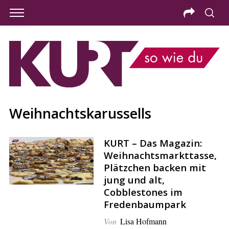
Weihnachtskarussells
KURT – Das Magazin:
Weihnachtsmarkttasse,
Plätzchen backen mit
jung und alt,
Cobblestones im
S
Fredenbaumpark
e
Von
Lisa Hofmann
a