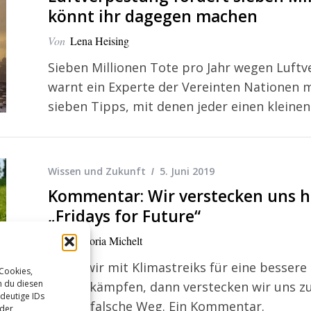
könnt ihr dagegen machen
Von
Lena Heising
Sieben Millionen Tote pro Jahr wegen Luf
warnt ein Experte der Vereinten Nationen m
sieben Tipps, mit denen jeder einen kleine
Wissen und Zukunft
5. Juni 2019
Kommentar: Wir verstecken uns h
„Fridays for Future“
Von
Viktoria Michelt
Wenn wir mit Klimastreiks für eine besser
 Cookies,
n du diesen
Politik kämpfen, dann verstecken wir uns z
deutige IDs
ist der falsche Weg. Ein Kommentar.
oder