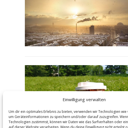
S
e
a
r
c
h
f
o
r
:
Einwilligung verwalten
Um dir ein optimales Erlebnis zu bieten, verwenden wir Technologien wie
um Geräteinformationen zu speichern und/oder darauf zuzugreifen. Wen
Technologien zustimmst, können wir Daten wie das Surfverhalten oder ein
auf dieser Website verarbeiten. Wenn du deine Einwilligung nicht erteilst 