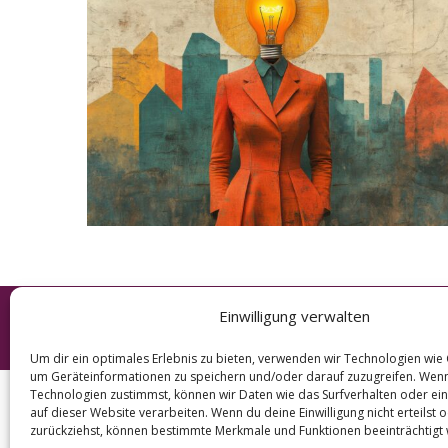
e
a
r
c
h
f
o
r
:
Einwilligung verwalten
© 2026 KURT
Um dir ein optimales Erlebnis zu bieten, verwenden wir Technologien wie
um Geräteinformationen zu speichern und/oder darauf zuzugreifen. Wen
Technologien zustimmst, können wir Daten wie das Surfverhalten oder ein
auf dieser Website verarbeiten. Wenn du deine Einwilligung nicht erteilst 
zurückziehst, können bestimmte Merkmale und Funktionen beeinträchtigt