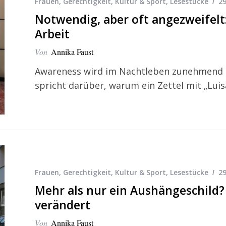
Frauen
,
Gerechtigkeit
,
Kultur & Sport
,
Lesestücke
29
Notwendig, aber oft angezweifelt
Arbeit
Von
Annika Faust
Awareness wird im Nachtleben zunehmend p
spricht darüber, warum ein Zettel mit „Luisa
Frauen
,
Gerechtigkeit
,
Kultur & Sport
,
Lesestücke
29
Mehr als nur ein Aushängeschild
verändert
Von
Annika Faust