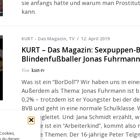
sie anfangs hatte und warum man Prostitut
kann.
KURT - Das Magazin
,
TV
12. April 2019
KURT – Das Magazin: Sexpuppen-Bo
Blindenfußballer Jonas Fuhrman
Von
kurt-tv
Was ist ein “BorDoll”? Wir haben uns in ei
Außerdem als Thema: Jonas Fuhrmann ist bl
0,2% – trotzdem ist er Youngster bei der d
BVB und geht in eine normale Schulklasse. 
lang begleitet. Und: Jana Schmidt erzählt, 
fällt. Sie ist ein “Arbeiterkind”, kommt also
Weitere Themen: Der 16-jährige Peter Telgm
 Cookies,
n du diesen