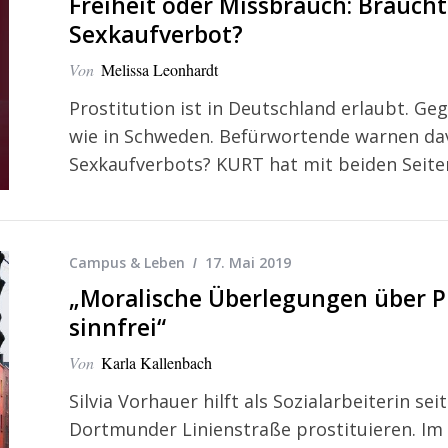
Freiheit oder Missbrauch: Brauch
Sexkaufverbot?
Von
Melissa Leonhardt
Prostitution ist in Deutschland erlaubt. G
wie in Schweden. Befürwortende warnen dav
Sexkaufverbots? KURT hat mit beiden Seite
Campus & Leben
17. Mai 2019
„Moralische Überlegungen über Pr
sinnfrei“
Von
Karla Kallenbach
Silvia Vorhauer hilft als Sozialarbeiterin sei
Dortmunder Linienstraße prostituieren. Im I