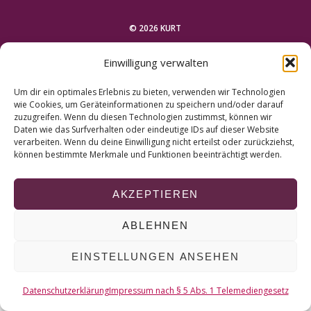
r
c
© 2026 KURT
h
f
Einwilligung verwalten
o
NACH OBEN
r
Um dir ein optimales Erlebnis zu bieten, verwenden wir Technologien
:
wie Cookies, um Geräteinformationen zu speichern und/oder darauf
zuzugreifen. Wenn du diesen Technologien zustimmst, können wir
Daten wie das Surfverhalten oder eindeutige IDs auf dieser Website
verarbeiten. Wenn du deine Einwilligung nicht erteilst oder zurückziehst,
können bestimmte Merkmale und Funktionen beeinträchtigt werden.
AKZEPTIEREN
ABLEHNEN
EINSTELLUNGEN ANSEHEN
Datenschutzerklärung
Impressum nach § 5 Abs. 1 Telemediengesetz