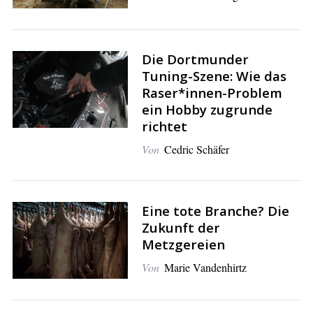
S
Die Dortmunder
e
Tuning-Szene: Wie das
a
Raser*innen-Problem
r
ein Hobby zugrunde
c
richtet
h
Von
Cedric Schäfer
f
o
r
:
Eine tote Branche? Die
Zukunft der
Metzgereien
Von
Marie Vandenhirtz