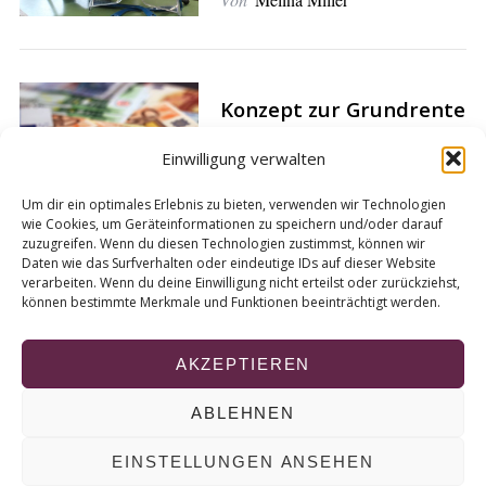
Konzept zur Grundrente
stößt auf Kritik
Einwilligung verwalten
Von
Marc Stephan
Um dir ein optimales Erlebnis zu bieten, verwenden wir Technologien
wie Cookies, um Geräteinformationen zu speichern und/oder darauf
zuzugreifen. Wenn du diesen Technologien zustimmst, können wir
Daten wie das Surfverhalten oder eindeutige IDs auf dieser Website
verarbeiten. Wenn du deine Einwilligung nicht erteilst oder zurückziehst,
können bestimmte Merkmale und Funktionen beeinträchtigt werden.
S
e
AKZEPTIEREN
i
t
ABLEHNEN
e
© 2026 KURT
EINSTELLUNGEN ANSEHEN
n