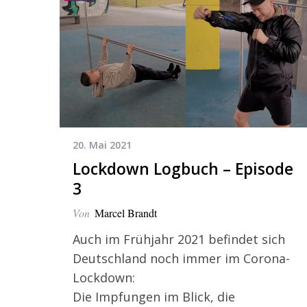
20. Mai 2021
Lockdown Logbuch – Episode
3
S
e
Von
Marcel Brandt
a
Auch im Frühjahr 2021 befindet sich
r
c
Deutschland noch immer im Corona-
h
Lockdown:
f
Die Impfungen im Blick, die
o