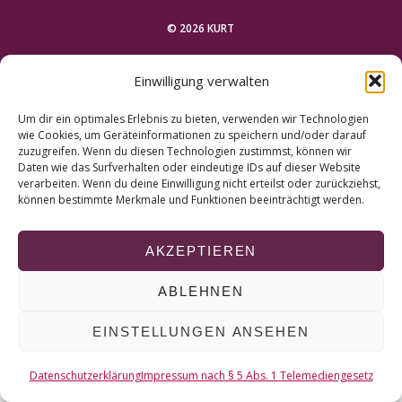
r
c
© 2026 KURT
h
f
NACH OBEN
Einwilligung verwalten
o
r
Um dir ein optimales Erlebnis zu bieten, verwenden wir Technologien
:
wie Cookies, um Geräteinformationen zu speichern und/oder darauf
zuzugreifen. Wenn du diesen Technologien zustimmst, können wir
Daten wie das Surfverhalten oder eindeutige IDs auf dieser Website
verarbeiten. Wenn du deine Einwilligung nicht erteilst oder zurückziehst,
können bestimmte Merkmale und Funktionen beeinträchtigt werden.
AKZEPTIEREN
ABLEHNEN
EINSTELLUNGEN ANSEHEN
Datenschutzerklärung
Impressum nach § 5 Abs. 1 Telemediengesetz