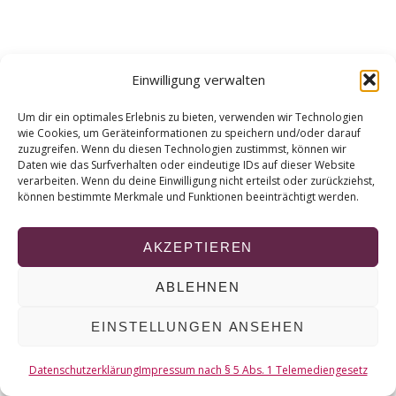
r
c
h
f
Einwilligung verwalten
o
r
Um dir ein optimales Erlebnis zu bieten, verwenden wir Technologien
:
wie Cookies, um Geräteinformationen zu speichern und/oder darauf
zuzugreifen. Wenn du diesen Technologien zustimmst, können wir
Daten wie das Surfverhalten oder eindeutige IDs auf dieser Website
verarbeiten. Wenn du deine Einwilligung nicht erteilst oder zurückziehst,
können bestimmte Merkmale und Funktionen beeinträchtigt werden.
AKZEPTIEREN
ABLEHNEN
EINSTELLUNGEN ANSEHEN
Datenschutzerklärung
Impressum nach § 5 Abs. 1 Telemediengesetz