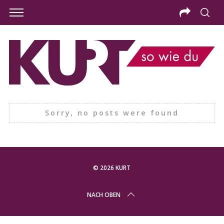
Sorry, no posts were found
© 2026 KURT
S
NACH OBEN
e
a