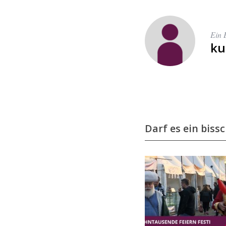
r
:
Ein 
ku
Darf es ein biss