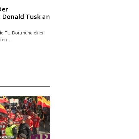
der
 Donald Tusk an
die TU Dortmund einen
en:...