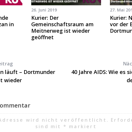
26. Juni 2019
27. Mai 20
nde
Kurier: Der
Kurier: 
zan in
Gemeinschaftsraum am
vor der 
Meitnerweg ist wieder
Dortmun
geöffnet
eitrag
Näc
n läuft – Dortmunder
40 Jahre AIDS: Wie es s
et wieder
d
 Kommentar
Adresse wird nicht veröffentlicht.
Erford
sind mit
*
markiert