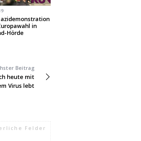
19
Nazidemonstration
Europawahl in
d-Hörde
hster Beitrag
ich heute mit
em Virus lebt
erliche Felder