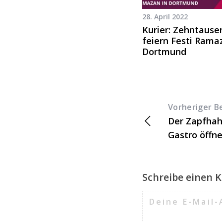
28. April 2022
Kurier: Zehntause
feiern Festi Rama
Dortmund
Vorheriger B
Der Zapfhah
Gastro öffn
Schreibe einen
Deine E-Mail-