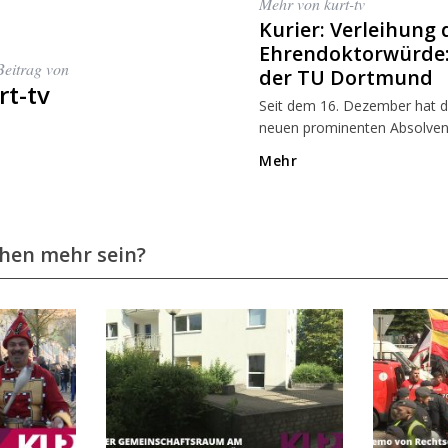
Mehr von kurt-tv
Kurier: Verleihung 
Ehrendoktorwürde:
Beitrag von
der TU Dortmund
rt-tv
Seit dem 16. Dezember hat 
neuen prominenten Absolvent
Mehr
chen mehr sein?