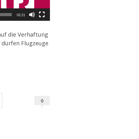
02:21
t dürfen Flugzeuge
0