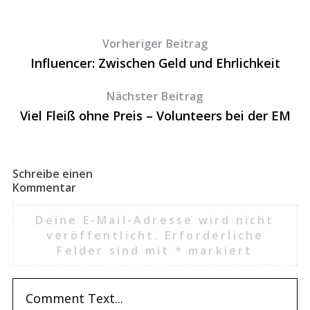
G
Vorheriger Beitrag
Influencer: Zwischen Geld und Ehrlichkeit
Nächster Beitrag
Viel Fleiß ohne Preis – Volunteers bei der EM
Schreibe einen
Kommentar
Deine E-Mail-Adresse wird nicht
veröffentlicht.
Erforderliche
Felder sind mit
*
markiert