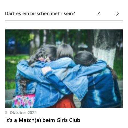
Darf es ein bisschen mehr sein?
5. Oktober 2025
19
e,
It’s a Match(a) beim Girls Club
B
T