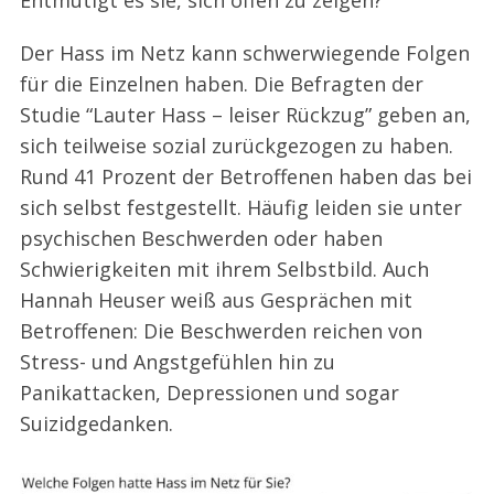
Der Hass im Netz kann schwerwiegende Folgen
für die Einzelnen haben. Die Befragten der
Studie “Lauter Hass – leiser Rückzug” geben an,
sich teilweise sozial zurückgezogen zu haben.
Rund 41 Prozent der Betroffenen haben das bei
sich selbst festgestellt. Häufig leiden sie unter
psychischen Beschwerden oder haben
S
e
Schwierigkeiten mit ihrem Selbstbild. Auch
a
Hannah Heuser weiß aus Gesprächen mit
r
Betroffenen: Die Beschwerden reichen von
c
Stress- und Angstgefühlen hin zu
h
f
Panikattacken, Depressionen und sogar
o
Suizidgedanken.
r
: