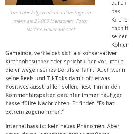
durch
das
Tim Lahr folgen allein auf Instagram
Kirche
mehr als 21.000 Menschen. Foto:
nschiff
Nadine Heller-Menzel
seiner
Kölner
Gemeinde, verkleidet sich als konservativer
Kirchenbesucher oder spricht ­über Vorurteile,
die er wegen seines Berufs erfährt. Auch wenn
seine Reels und TikToks damit oft etwas
Positives ausstrahlen sollen, liest Tim in den
Kommentarspalten darunter immer häufiger
hasserfüllte Nachrichten. Er findet: “Es hat
extrem zugenommen.”
Internethass ist kein neues Phänomen. Aber