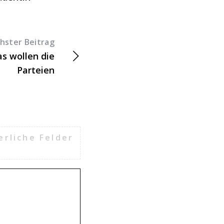
hster Beitrag
s wollen die
Parteien
erliche Felder