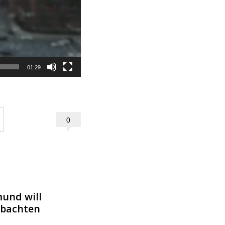
01:29
0
mund will
obachten