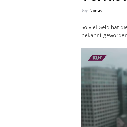
Von
kurt-tv
So viel Geld hat d
bekannt geworden. 
V
i
d
e
o
-
P
l
a
y