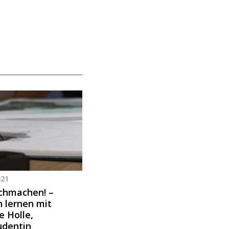
021
achmachen! –
 lernen mit
e Holle,
udentin