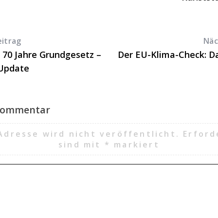
eitrag
Näc
70 Jahre Grundgesetz –
Der EU-Klima-Check: Da
 Update
 Kommentar
Adresse wird nicht veröffentlicht.
Erford
sind mit
*
markiert