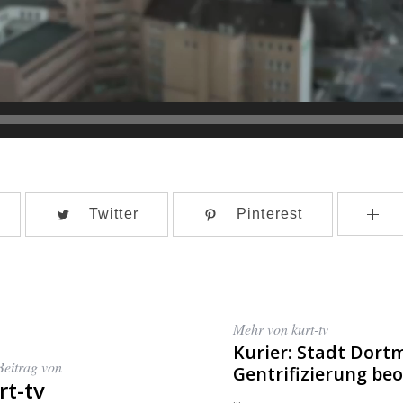
Twitter
Pinterest
Mehr von kurt-tv
Kurier: Stadt Dort
Beitrag von
Gentrifizierung be
rt-tv
...