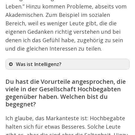
Leben.” Hinzu kommen Probleme, abseits vom
S
Akademischen. Zum Beispiel im sozialen
e
a
Bereich, weil es weniger Leute gibt, die die
r
eigenen Gedanken richtig verstehen und bei
c
denen ich das Gefühl habe, zugehörig zu sein
h
und die gleichen Interessen zu teilen.
f
o
r
Was ist Intelligenz?
:
Du hast die Vorurteile angesprochen, die
viele in der Gesellschaft Hochbegabten
gegenüber haben. Welchen bist du
begegnet?
Ich glaube, das Markanteste ist: Hochbegabte
halten sich für etwas Besseres. Solche Leute
gibt es, aber die sind eher die Seltenheit. Hinzu