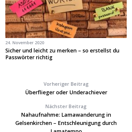
24. November 2020
11
Sicher und leicht zu merken – so erstellst du
D
Passwörter richtig
A
Vorheriger Beitrag
Überflieger oder Underachiever
Nächster Beitrag
Nahaufnahme: Lamawanderung in
Gelsenkirchen – Entschleunigung durch
Lamatempo