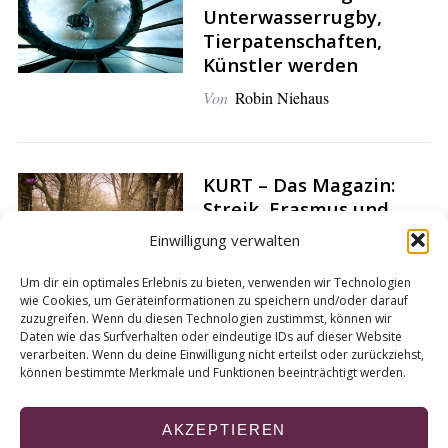
Unterwasserrugby,
Tierpatenschaften,
Künstler werden
Von
Robin Niehaus
KURT – Das Magazin:
Streik, Erasmus und
Oben-Ohne Schwimmen
Einwilligung verwalten
Von
Meret Geppert
Um dir ein optimales Erlebnis zu bieten, verwenden wir Technologien
wie Cookies, um Geräteinformationen zu speichern und/oder darauf
zuzugreifen. Wenn du diesen Technologien zustimmst, können wir
Daten wie das Surfverhalten oder eindeutige IDs auf dieser Website
verarbeiten. Wenn du deine Einwilligung nicht erteilst oder zurückziehst,
können bestimmte Merkmale und Funktionen beeinträchtigt werden.
S
e
AKZEPTIEREN
i