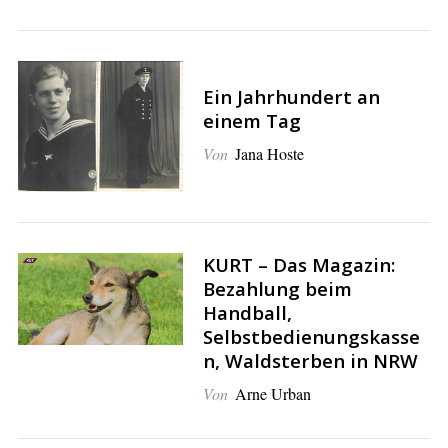
Ein Jahrhundert an
einem Tag
S
e
Von
Jana Hoste
a
r
c
h
f
KURT – Das Magazin:
o
Bezahlung beim
r
Handball,
:
Selbstbedienungskasse
n, Waldsterben in NRW
Von
Arne Urban