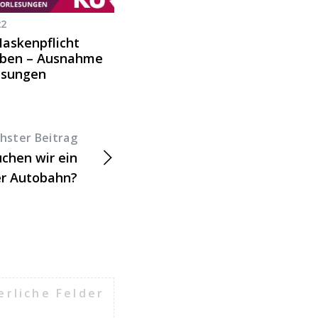
22
Maskenpflicht
ben – Ausnahme
esungen
hster Beitrag
uchen wir ein
er Autobahn?
erliche Felder