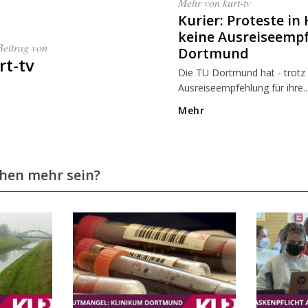
Mehr von kurt-tv
Kurier: Proteste i
keine Ausreiseemp
Beitrag von
Dortmund
rt-tv
Die TU Dortmund hat - trotz 
Ausreiseempfehlung für ihre..
Mehr
chen mehr sein?