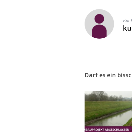
r
:
Ein 
ku
Darf es ein biss