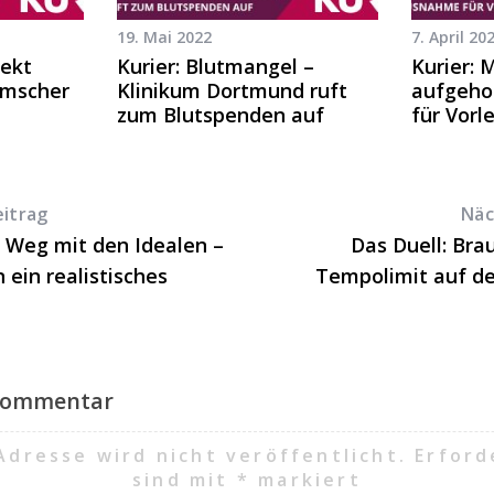
19. Mai 2022
7. April 20
jekt
Kurier: Blutmangel –
Kurier: 
Emscher
Klinikum Dortmund ruft
aufgeho
zum Blutspenden auf
für Vorl
eitrag
Näc
Weg mit den Idealen –
Das Duell: Bra
 ein realistisches
Tempolimit auf d
 Kommentar
Adresse wird nicht veröffentlicht.
Erford
sind mit
*
markiert