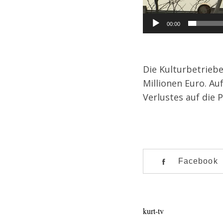
00:00
Die Kulturbetrieb
Millionen Euro. Au
Verlustes auf die 
S
e
a
Facebook
r
c
h
f
kurt-tv
o