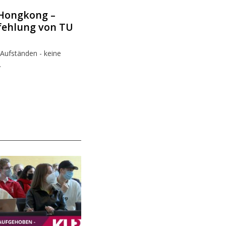
n Hongkong –
fehlung von TU
Aufständen - keine
.