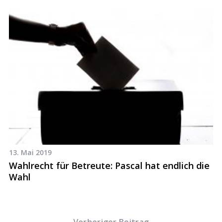
13. Mai 2019
24
u
Wahlrecht für Betreute: Pascal hat endlich die
E
Wahl
J
Vorheriger Beitrag