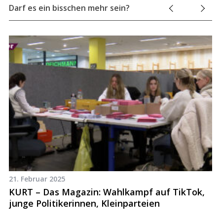
o
Darf es ein bisschen mehr sein?
r
:
21. Februar 2025
12
KURT – Das Magazin: Wahlkampf auf TikTok,
K
junge Politikerinnen, Kleinparteien
N