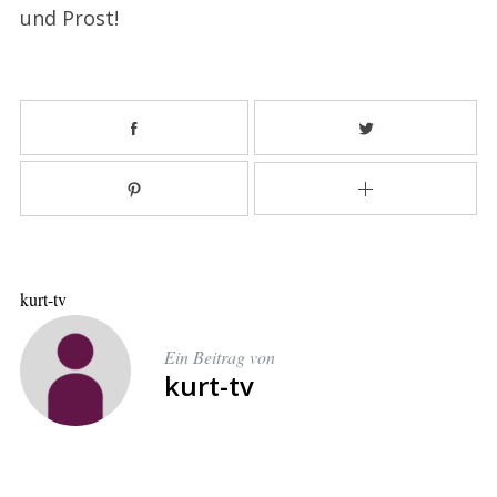
und Prost!
kurt-tv
S
Ein Beitrag von
e
kurt-tv
a
r
c
h
f