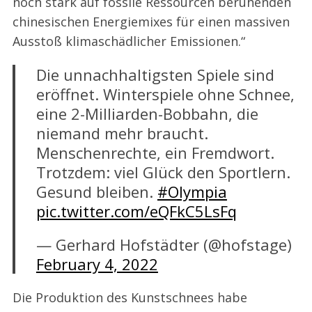
noch stark auf fossile Ressourcen beruhenden
o
r
chinesischen Energiemixes für einen massiven
:
Ausstoß klimaschädlicher Emissionen.“
Die unnachhaltigsten Spiele sind
eröffnet. Winterspiele ohne Schnee,
eine 2-Milliarden-Bobbahn, die
niemand mehr braucht.
Menschenrechte, ein Fremdwort.
Trotzdem: viel Glück den Sportlern.
Gesund bleiben.
#Olympia
pic.twitter.com/eQFkC5LsFq
— Gerhard Hofstädter (@hofstage)
February 4, 2022
Die Produktion des Kunstschnees habe