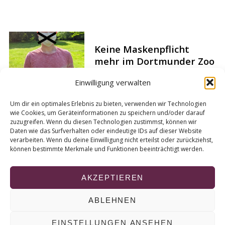
a
r
c
h
Keine Maskenpflicht
f
mehr im Dortmunder Zoo
o
r
Einwilligung verwalten
:
Um dir ein optimales Erlebnis zu bieten, verwenden wir Technologien
wie Cookies, um Geräteinformationen zu speichern und/oder darauf
Twitter-Streit: Greta
zuzugreifen. Wenn du diesen Technologien zustimmst, können wir
Daten wie das Surfverhalten oder eindeutige IDs auf dieser Website
Thunberg und die
verarbeiten. Wenn du deine Einwilligung nicht erteilst oder zurückziehst,
Deutsche Bahn
können bestimmte Merkmale und Funktionen beeinträchtigt werden.
AKZEPTIEREN
ABLEHNEN
© 2026 KURT
EINSTELLUNGEN ANSEHEN