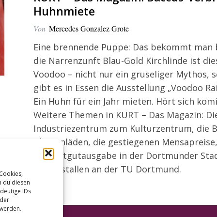
Huhnmiete
Von
Mercedes Gonzalez Grote
Eine brennende Puppe: Das bekommt man b
die Narrenzunft Blau-Gold Kirchlinde ist di
Voodoo – nicht nur ein gruseliger Mythos, s
gibt es in Essen die Ausstellung „Voodoo R
Ein Huhn für ein Jahr mieten. Hört sich komi
Weitere Themen in KURT – Das Magazin: Di
Industriezentrum zum Kulturzentrum, die B
Blumenläden, die gestiegenen Mensapreise,
die Saatgutausgabe in der Dortmunder Stad
Zeitkristallen an der TU Dortmund.
 Cookies,
n du diesen
deutige IDs
oder
 werden.