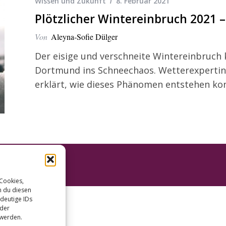
Wissen und Zukunft
8. Februar 2021
Plötzlicher Wintereinbruch 2021
Von
Aleyna-Sofie Dülger
Der eisige und verschneite Wintereinbruch 
Dortmund ins Schneechaos. Wetterexpertin
erklärt, wie dieses Phänomen entstehen ko
 Cookies,
n du diesen
deutige IDs
oder
 werden.