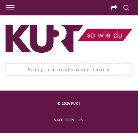
Sorry, no posts were found
© 2026 KURT
S
NACH OBEN
e
a