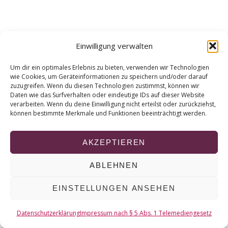
r
c
h
f
Einwilligung verwalten
o
r
Um dir ein optimales Erlebnis zu bieten, verwenden wir Technologien
:
wie Cookies, um Geräteinformationen zu speichern und/oder darauf
zuzugreifen. Wenn du diesen Technologien zustimmst, können wir
Daten wie das Surfverhalten oder eindeutige IDs auf dieser Website
verarbeiten. Wenn du deine Einwilligung nicht erteilst oder zurückziehst,
können bestimmte Merkmale und Funktionen beeinträchtigt werden.
AKZEPTIEREN
ABLEHNEN
EINSTELLUNGEN ANSEHEN
Datenschutzerklärung
Impressum nach § 5 Abs. 1 Telemediengesetz