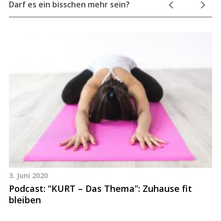
Darf es ein bisschen mehr sein?
3. Juni 2020
27
Podcast: “KURT – Das Thema”: Zuhause fit
W
bleiben