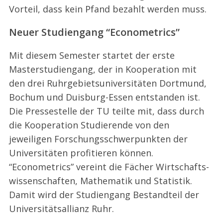
Vorteil, dass kein Pfand bezahlt werden muss.
Neuer Studiengang “Econometrics”
S
Mit diesem Semester startet der erste
e
a
Masterstudiengang, der in Kooperation mit
r
den drei Ruhrgebietsuniversitäten Dortmund,
c
Bochum und Duisburg-Essen entstanden ist.
h
Die Pressestelle der TU teilte mit, dass durch
f
o
die Kooperation Studierende von den
r
jeweiligen Forschungsschwerpunkten der
:
Universitäten profitieren können.
“Econometrics” vereint die Fächer
Wirtschafts­
wissen­schaften
, Mathematik und Statistik.
Damit wird der Studiengang Bestandteil der
Universitätsallianz Ruhr.