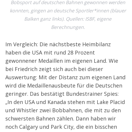
Bobsport auf deutschen Bahnen gewonnen werden
konnten, gingen an deutsche Sportler*innen (blauer
Balken ganz links). Quellen: ISBF, eigene
Berechnungen.
Im Vergleich: Die nächstbeste Heimbilanz
haben die USA mit rund 28 Prozent
gewonnener Medaillen im eigenen Land. Wie
S
e
bei Friedrich zeigt sich auch bei dieser
a
Auswertung: Mit der Distanz zum eigenen Land
r
wird die Medaillenausbeute für die Deutschen
c
geringer. Das bestätigt Bundestrainer Spies:
h
f
„In den USA und Kanada stehen mit Lake Placid
o
und Whistler zwei Bobbahnen, die mit zu den
r
schwersten Bahnen zählen. Dann haben wir
:
noch Calgary und Park City, die ein bisschen