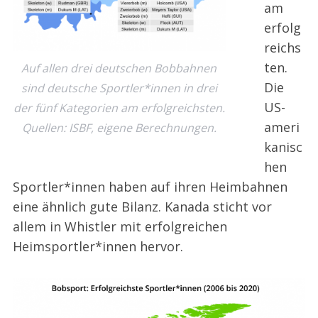
am
erfolg
reichs
ten.
Auf allen drei deutschen Bobbahnen
Die
sind deutsche Sportler*innen in drei
US-
der fünf Kategorien am erfolgreichsten.
ameri
Quellen: ISBF, eigene Berechnungen.
kanisc
hen
Sportler*innen haben auf ihren Heimbahnen
eine ähnlich gute Bilanz. Kanada sticht vor
allem in Whistler mit erfolgreichen
Heimsportler*innen hervor.