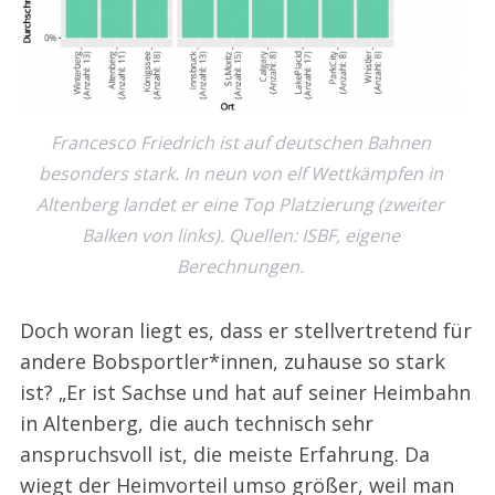
Francesco Friedrich ist auf deutschen Bahnen
besonders stark. In neun von elf Wettkämpfen in
Altenberg landet er eine Top Platzierung (zweiter
Balken von links). Quellen: ISBF, eigene
Berechnungen.
Doch woran liegt es, dass er stellvertretend für
andere Bobsportler*innen, zuhause so stark
ist? „Er ist Sachse und hat auf seiner Heimbahn
in Altenberg, die auch technisch sehr
anspruchsvoll ist, die meiste Erfahrung. Da
wiegt der Heimvorteil umso größer, weil man