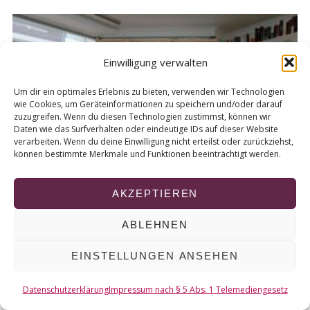
Einwilligung verwalten
Um dir ein optimales Erlebnis zu bieten, verwenden wir Technologien
wie Cookies, um Geräteinformationen zu speichern und/oder darauf
zuzugreifen. Wenn du diesen Technologien zustimmst, können wir
Daten wie das Surfverhalten oder eindeutige IDs auf dieser Website
verarbeiten. Wenn du deine Einwilligung nicht erteilst oder zurückziehst,
können bestimmte Merkmale und Funktionen beeinträchtigt werden.
AKZEPTIEREN
31. März 2026
10
ABLEHNEN
Begegnungen zwischen Büchern: Ein Besuch
D
im Orinoco Duisburg
EINSTELLUNGEN ANSEHEN
Datenschutzerklärung
Impressum nach § 5 Abs. 1 Telemediengesetz