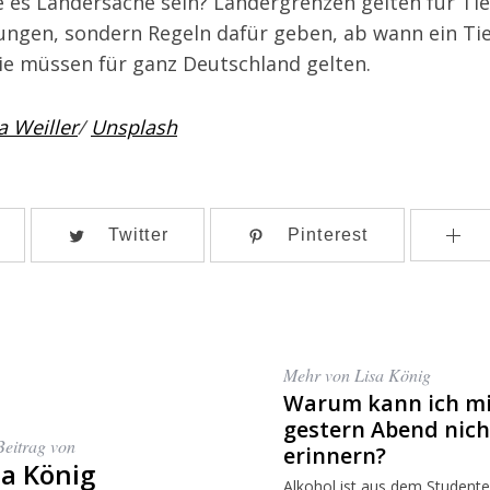
te es Ländersache sein? Ländergrenzen gelten für Tier
ungen, sondern Regeln dafür geben, ab wann ein Ti
ie müssen für ganz Deutschland gelten.
a Weiller
/
Unsplash
Twitter
Pinterest
Mehr von Lisa König
Warum kann ich mi
gestern Abend nic
Beitrag von
erinnern?
sa König
Alkohol ist aus dem Student