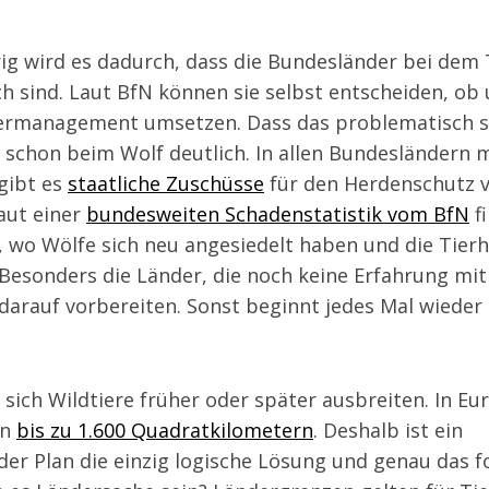
ig wird es dadurch, dass die Bundesländer bei de
h sind. Laut BfN können sie selbst entscheiden, ob
ermanagement umsetzen. Dass das problematisch se
schon beim Wolf deutlich. In allen Bundesländern m
gibt es
staatliche Zuschüsse
für den Herdenschutz v
aut einer
bundesweiten Schadenstatistik vom BfN
f
t, wo Wölfe sich neu angesiedelt haben und die Tierh
 Besonders die Länder, die noch keine Erfahrung mi
 darauf vorbereiten. Sonst beginnt jedes Mal wieder 
ss sich Wildtiere früher oder später ausbreiten. In 
on
bis zu 1.600 Quadratkilometern
. Deshalb ist ein
er Plan die einzig logische Lösung und genau das f