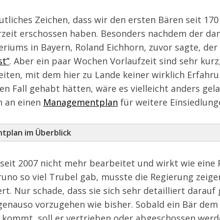
eutliches Zeichen, dass wir den ersten Bären seit 17
zeit erschossen haben. Besonders nachdem der da
iums in Bayern, Roland Eichhorn, zuvor sagte, der 
st”
. Aber ein paar Wochen Vorlaufzeit sind sehr kurz
iten, mit dem hier zu Lande keiner wirklich Erfahr
sen Fall gehabt hätten, wäre es vielleicht anders gel
h an einen
Managementplan
für weitere Einsiedlung
plan im Überblick
seit 2007 nicht mehr bearbeitet und wirkt wie eine 
no so viel Trubel gab, musste die Regierung zeigen
 Nur schade, dass sie sich sehr detailliert darauf 
 genauso vorzugehen wie bisher. Sobald ein Bär de
ommt, soll er vertrieben oder abgeschossen werden.