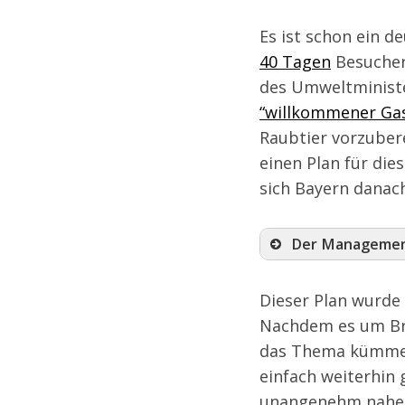
Es ist schon ein d
40 Tagen
Besucher
des Umweltminister
S
“willkommener Ga
e
a
Raubtier vorzubere
r
einen Plan für die
c
sich Bayern danac
h
f
o
Der Management
r
:
Dieser Plan wurde 
Nachdem es um Bru
das Thema kümmert.
einfach weiterhin
unangenehm nahe k