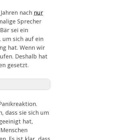
0 Jahren nach
nur
malige Sprecher
Bär sei ein
, um sich auf ein
ung hat. Wenn wir
aufen. Deshalb hat
en gesetzt.
Panikreaktion.
, dass sie sich um
geeinigt hat,
m Menschen
 Es ist klar, dass