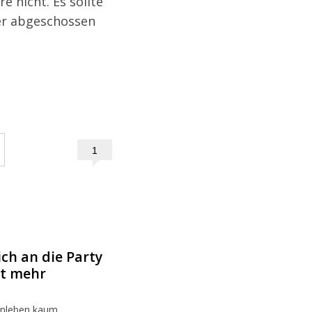
e nicht. Es sollte
er abgeschossen
1
ch an die Party
ht mehr
enleben kaum