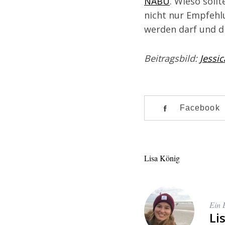
NABU
. Wieso soll
nicht nur Empfehl
werden darf und d
Beitragsbild:
Jessic
Facebook
Lisa König
Ein 
Li