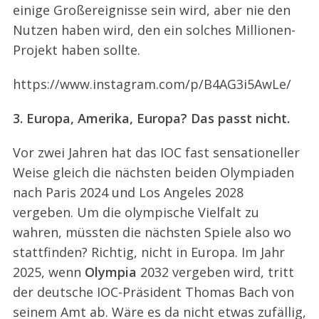
einige Großereignisse sein wird, aber nie den
Nutzen haben wird, den ein solches Millionen-
Projekt haben sollte.
https://www.instagram.com/p/B4AG3i5AwLe/
3. Europa, Amerika, Europa? Das passt nicht.
Vor zwei Jahren hat das IOC fast sensationeller
S
e
Weise gleich die nächsten beiden Olympiaden
a
nach Paris 2024 und Los Angeles 2028
r
vergeben. Um die olympische Vielfalt zu
c
wahren, müssten die nächsten Spiele also wo
h
f
stattfinden? Richtig, nicht in Europa. Im Jahr
o
2025, wenn
Olympia
2032 vergeben wird, tritt
r
der deutsche IOC-Präsident Thomas Bach von
:
seinem Amt ab. Wäre es da nicht etwas zufällig,