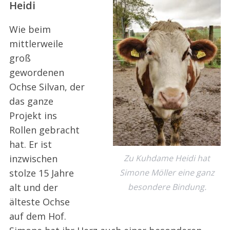
Heidi
Wie beim
mittlerweile
groß
gewordenen
Ochse Silvan, der
das ganze
Projekt ins
Rollen gebracht
hat. Er ist
inzwischen
Zu Kuhdame Heidi hat
stolze 15 Jahre
Simone Möller eine ganz
alt und der
besondere Bindung.
älteste Ochse
auf dem Hof.