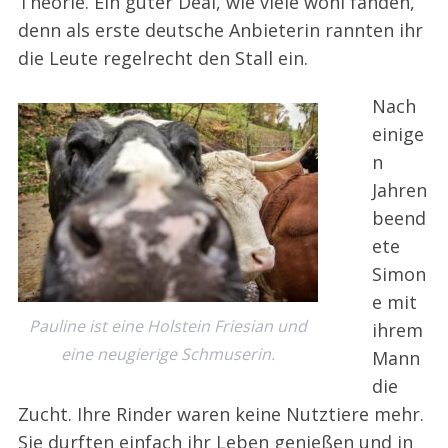
Theorie. Ein guter Deal, wie viele wohl fanden,
denn als erste deutsche Anbieterin rannten ihr
die Leute regelrecht den Stall ein.
Nach
einige
n
Jahren
beend
ete
Simon
e mit
Pauline ist eine Holstein Friesian und
ihrem
eine neugierige Schmuserin.
Mann
die
Zucht. Ihre Rinder waren keine Nutztiere mehr.
Sie durften einfach ihr Leben genießen und in