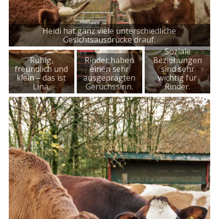
Heidi hat ganz viele unterschiedliche
Gesichtsausdrücke drauf.
Soziale
Ruhig,
Rinder haben
Beziehungen
freundlich und
einen sehr
sind sehr
klein – das ist
ausgeprägten
wichtig für
Lina.
Geruchssinn.
Rinder.