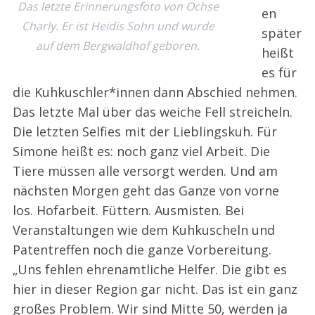
Das letzte Erinnerungsfoto von Ochse
en
Charly. Er ist Heidis Sohn und wurde
später
auf dem Bergwaldhof geboren.
heißt
es für
die Kuhkuschler*innen dann Abschied nehmen.
Das letzte Mal über das weiche Fell streicheln.
Die letzten Selfies mit der Lieblingskuh. Für
Simone heißt es: noch ganz viel Arbeit. Die
Tiere müssen alle versorgt werden. Und am
nächsten Morgen geht das Ganze von vorne
los. Hofarbeit. Füttern. Ausmisten. Bei
Veranstaltungen wie dem Kuhkuscheln und
Patentreffen noch die ganze Vorbereitung.
„Uns fehlen ehrenamtliche Helfer. Die gibt es
hier in dieser Region gar nicht. Das ist ein ganz
großes Problem. Wir sind Mitte 50, werden ja