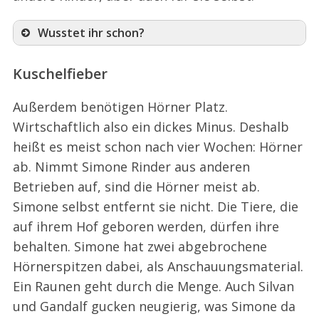
Wusstet ihr schon?
Kuschelfieber
Außerdem benötigen Hörner Platz.
Wirtschaftlich also ein dickes Minus. Deshalb
heißt es meist schon nach vier Wochen: Hörner
S
e
ab. Nimmt Simone Rinder aus anderen
a
Betrieben auf, sind die Hörner meist ab.
r
Simone selbst entfernt sie nicht. Die Tiere, die
c
auf ihrem Hof geboren werden, dürfen ihre
h
f
behalten. Simone hat zwei abgebrochene
o
Hörnerspitzen dabei, als Anschauungsmaterial.
r
Ein Raunen geht durch die Menge. Auch Silvan
:
und Gandalf gucken neugierig, was Simone da