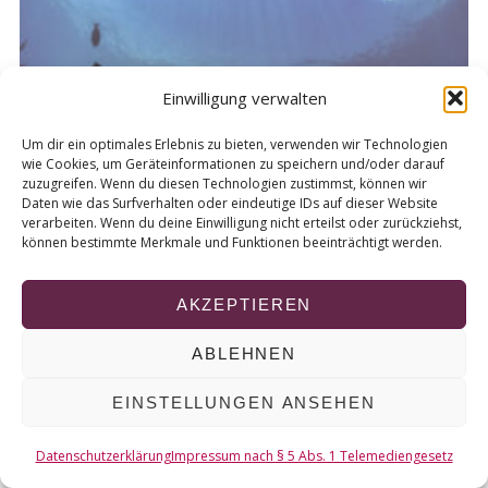
Einwilligung verwalten
Um dir ein optimales Erlebnis zu bieten, verwenden wir Technologien
wie Cookies, um Geräteinformationen zu speichern und/oder darauf
zuzugreifen. Wenn du diesen Technologien zustimmst, können wir
Daten wie das Surfverhalten oder eindeutige IDs auf dieser Website
verarbeiten. Wenn du deine Einwilligung nicht erteilst oder zurückziehst,
können bestimmte Merkmale und Funktionen beeinträchtigt werden.
4. Februar 2025
24
Tiger Tauchen Temperamente – Auf
L
AKZEPTIEREN
Tuchfühlung mit Tigerhaien
S
ABLEHNEN
EINSTELLUNGEN ANSEHEN
Vorheriger Beitrag
„Sensation ist erstmal nichts Schlimmes“:
Datenschutzerklärung
Impressum nach § 5 Abs. 1 Telemediengesetz
Warum True Crime boomt