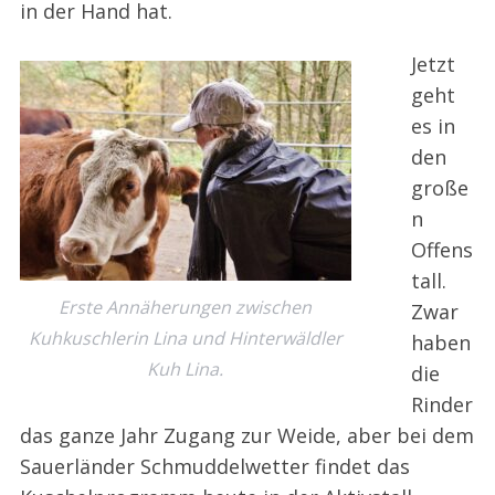
in der Hand hat.
Jetzt
geht
es in
den
große
n
Offens
tall.
Erste Annäherungen zwischen
Zwar
Kuhkuschlerin Lina und Hinterwäldler
haben
Kuh Lina.
die
Rinder
das ganze Jahr Zugang zur Weide, aber bei dem
Sauerländer Schmuddelwetter findet das