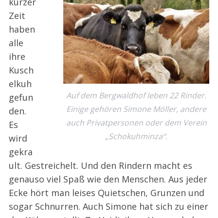
kurzer
Zeit
haben
alle
ihre
Kusch
elkuh
Auf dem Bergwaldhof leben 22 Rinder.
gefun
Einige gehören Simone Möller, andere
den.
auch Privatpersonen oder dem Verein
Es
„Schokuhminza“.
wird
gekra
ult. Gestreichelt. Und den Rindern macht es
genauso viel Spaß wie den Menschen. Aus jeder
Ecke hört man leises Quietschen, Grunzen und
sogar Schnurren. Auch Simone hat sich zu einer