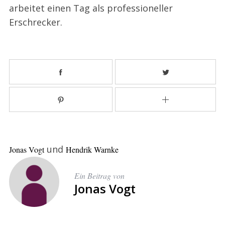
arbeitet einen Tag als professioneller
Erschrecker.
und
Jonas Vogt
Hendrik Warnke
S
Ein Beitrag von
e
Jonas Vogt
a
r
c
h