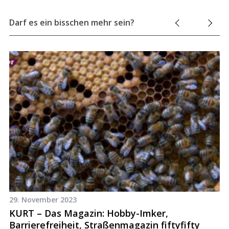
f
o
Darf es ein bisschen mehr sein?
r
:
29. November 2023
3.
KURT – Das Magazin: Hobby-Imker,
N
Barrierefreiheit, Straßenmagazin fiftyfifty
s