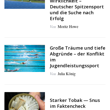
Wirklichkeit –
o
Deutscher Spitzensport
r
und die Suche nach
:
Erfolg
Von
Moritz Howe
Große Träume und tiefe
Abgründe – der Konflikt
im
Jugendleistungssport
Von
Julia König
Starker Tobak — Snus
im Faktencheck