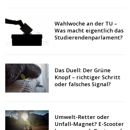
Wahlwoche an der TU –
Was macht eigentlich das
S
Studierendenparlament?
e
a
r
c
h
Das Duell: Der Grüne
f
Knopf – richtiger Schritt
o
oder falsches Signal?
r
:
Umwelt-Retter oder
Unfall-Magnet? E-Scooter