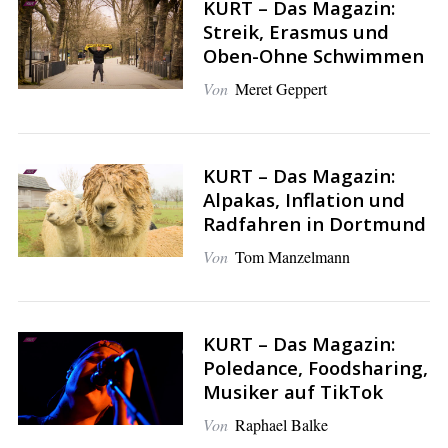
KURT – Das Magazin:
Streik, Erasmus und
Oben-Ohne Schwimmen
Von
Meret Geppert
S
e
KURT – Das Magazin:
a
Alpakas, Inflation und
r
Radfahren in Dortmund
c
h
Von
Tom Manzelmann
f
o
r
KURT – Das Magazin:
:
Poledance, Foodsharing,
Musiker auf TikTok
Von
Raphael Balke