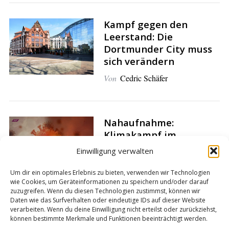
Kampf gegen den
Leerstand: Die
Dortmunder City muss
sich verändern
Von
Cedric Schäfer
Nahaufnahme:
Klimakampf im
Schatten von Corona
Einwilligung verwalten
Von
Miguel Kaluza
Um dir ein optimales Erlebnis zu bieten, verwenden wir Technologien
wie Cookies, um Geräteinformationen zu speichern und/oder darauf
zuzugreifen. Wenn du diesen Technologien zustimmst, können wir
Daten wie das Surfverhalten oder eindeutige IDs auf dieser Website
verarbeiten. Wenn du deine Einwilligung nicht erteilst oder zurückziehst,
können bestimmte Merkmale und Funktionen beeinträchtigt werden.
S