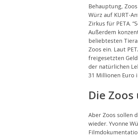
Behauptung, Zoos t
Würz auf KURT-Anfr
Zirkus für PETA. “
Außerdem konzentr
beliebtesten Tierar
Zoos ein. Laut PE
freigesetzten Geld
der natürlichen Le
31 Millionen Euro
Die Zoos 
Aber Zoos sollen d
wieder. Yvonne Wü
Filmdokumentation