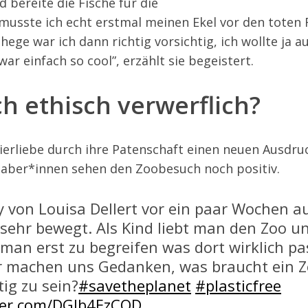
d bereite die Fische für die
musste ich echt erstmal meinen Ekel vor den toten 
ege war ich dann richtig vorsichtig, ich wollte ja au
ar einfach so cool”, erzählt sie begeistert.
h ethisch verwerflich?
ierliebe durch ihre Patenschaft einen neuen Ausdruc
bhaber*innen sehen den Zoobesuch noch positiv.
y von Louisa Dellert vor ein paar Wochen 
 sehr bewegt. Als Kind liebt man den Zoo u
man erst zu begreifen was dort wirklich pas
r machen uns Gedanken, was braucht ein 
ig zu sein?
#savetheplanet
#plasticfree
tter.com/DGlb4EzCQD