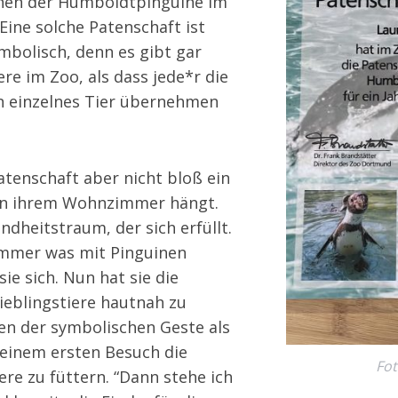
inen der Humboldtpinguine im
ine solche Patenschaft ist
mbolisch, denn es gibt gar
re im Zoo, als dass jede*r die
in einzelnes Tier übernehmen
Patenschaft aber nicht bloß ein
 in ihrem Wohnzimmer hängt.
Kindheitstraum, der sich erfüllt.
 immer was mit Pinguinen
ie sich. Nun hat sie die
Lieblingstiere hautnah zu
en der symbolischen Geste als
 einem ersten Besuch die
Fot
ere zu füttern. “Dann stehe ich