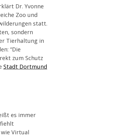
klärt Dr. Yvonne
reiche Zoo und
wilderungen statt.
ten, sondern
er Tierhaltung in
en: “Die
irekt zum Schutz
ie
Stadt Dortmund
heißt es immer
iehlt
wie Virtual