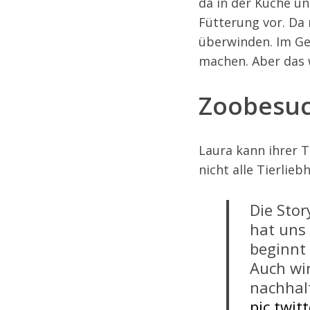
da in der Küche un
Fütterung vor. Da 
überwinden. Im Geh
machen. Aber das w
S
e
Zoobesuc
a
r
c
h
Laura kann ihrer T
f
nicht alle Tierlie
o
r
Die Stor
:
hat uns
beginnt 
Auch wi
nachhalt
pic.twi