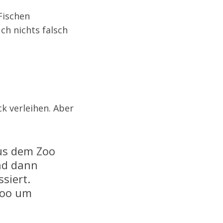
Fischen
ch nichts falsch
k verleihen. Aber
aus dem Zoo
nd dann
siert.
Zoo um