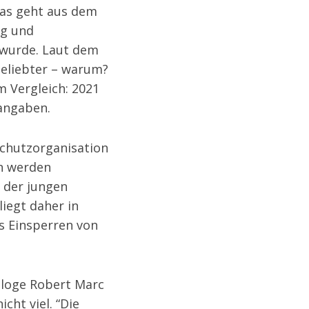
Das geht aus dem
ng und
t wurde. Laut dem
beliebter – warum?
m Vergleich: 2021
 angaben.
schutzorganisation
rn werden
 der jungen
liegt daher in
s Einsperren von
ologe Robert Marc
ht viel. “Die