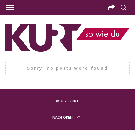
Sorry, no posts were found
© 2026 KURT
S
NACH OBEN
e
a