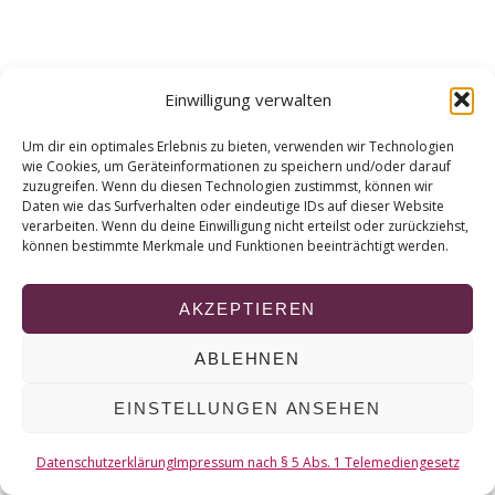
r
c
h
f
Einwilligung verwalten
o
r
Um dir ein optimales Erlebnis zu bieten, verwenden wir Technologien
:
wie Cookies, um Geräteinformationen zu speichern und/oder darauf
zuzugreifen. Wenn du diesen Technologien zustimmst, können wir
Daten wie das Surfverhalten oder eindeutige IDs auf dieser Website
verarbeiten. Wenn du deine Einwilligung nicht erteilst oder zurückziehst,
können bestimmte Merkmale und Funktionen beeinträchtigt werden.
AKZEPTIEREN
ABLEHNEN
EINSTELLUNGEN ANSEHEN
Datenschutzerklärung
Impressum nach § 5 Abs. 1 Telemediengesetz