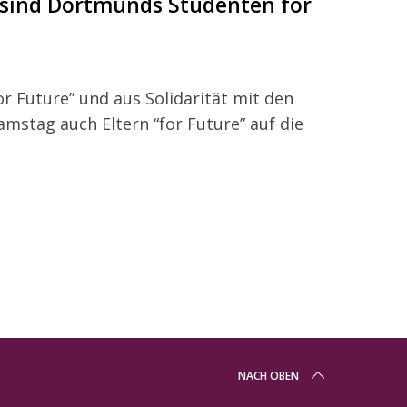
 sind Dortmunds Studenten for
or Future” und aus Solidarität mit den
mstag auch Eltern “for Future” auf die
NACH OBEN