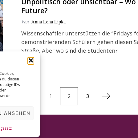
Unpolitisch oder unsichtbar – Wo
Future?
Von
Anna Lena Lipka
Wissenschaftler unterstützen die “Fridays f
demonstrierenden Schülern gehen diesen Sa
Straße. Aber wo sind die Studenten?
 Cookies,
n du diesen
deutige IDs
oder
1
2
3
 werden.
N ANSEHEN
ngesetz