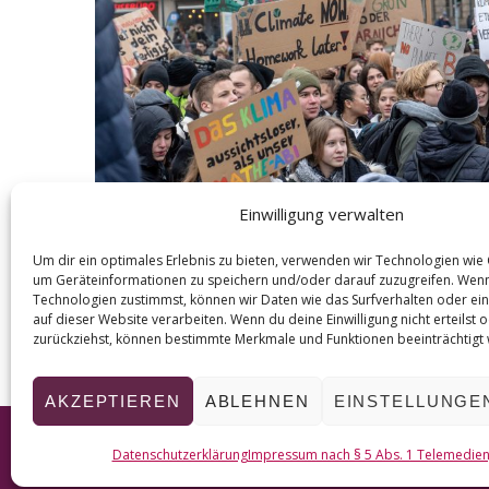
Einwilligung verwalten
Um dir ein optimales Erlebnis zu bieten, verwenden wir Technologien wie
um Geräteinformationen zu speichern und/oder darauf zuzugreifen. Wen
Technologien zustimmst, können wir Daten wie das Surfverhalten oder ein
S
auf dieser Website verarbeiten. Wenn du deine Einwilligung nicht erteilst 
zurückziehst, können bestimmte Merkmale und Funktionen beeinträchtigt
e
i
AKZEPTIEREN
ABLEHNEN
EINSTELLUNGE
t
e
© 2026 KURT
Datenschutzerklärung
Impressum nach § 5 Abs. 1 Telemedie
n